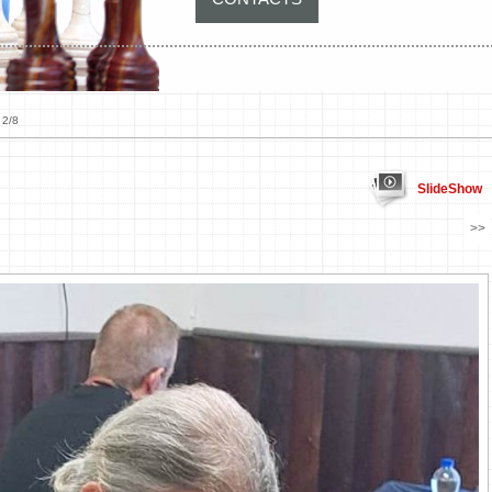
 2/8
SlideShow
>>