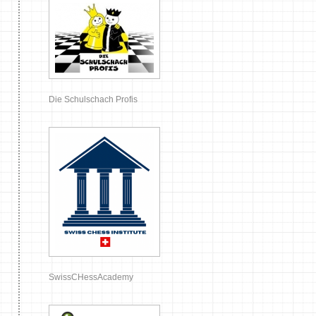
Die Schulschach Profis
SwissCHessAcademy